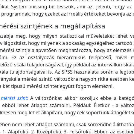
ókat System missing-be tesszük, ami azt jelenti, hogy az
programnak, hogy ezeket az irreális értékeket bevonja az 
 mérési szintjének a megállapítása
szabja meg, hogy milyen statisztikai műveleteket lehet v
világosítást, hogy milyenek a sokaság egységeihez tartoz
 mérési szintje alapvetően meghatározza, hogy az elemzés
lni. Ez az osztályozás hierarchikus felépítésű, mivel 
lőző skála tulajdonságával, így például az intervallumskál
skála tulajdonságaival is. Az SPSS használata során a leg
arányskála mérési szintű változókra nagyon ritka esetben k
 a két típusú mérési szintet együtt fogom elemezni.
mérési szint:
A változónkat akkor soroljuk ebbe a kategó
ebből lehet átlagot számolni. Például: Életkor - a válto
elmesen meg lehet állapítani, hogy célcsoportunk átlagéletko
ében nem lehet átlagot számolni, csak sorrendbe állíthatóa
 - 1- Alapfokú, 2- Középfokú, 3- Felsőfokú. Ebben az esetbe