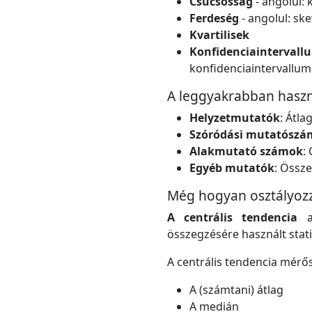
Csúcsosság
- angolul: 
Ferdeség
- angolul: sk
Kvartilisek
Konfidenciaintervall
konfidenciaintervallum
A leggyakrabban haszná
Helyzetmutatók
: Átl
Szóródási mutatósz
Alakmutató számok
:
Egyéb mutatók
: Össz
Még hogyan osztályozzá
A centrális tendencia
a 
összegzésére használt stati
A centrális tendencia mérő
A (számtani) átlag
A medián