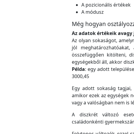
A pozicionális értékek
A módusz
Még hogyan osztályozz
Az adatok értékeik avagy 
Az olyan sokaságot, amelyn
jól meghatározhatóakat,
összefüggően kitölteni, d
egységekből áll, akkor disz
Példa
: egy adott település
3000,45
Egy adott sokaság tagjai,
amikor ezek az egységek n
vagy a valóságban nem is l
A diszkrét változó ese
családonkénti gyermekszám
Folytonos változók ezzel 