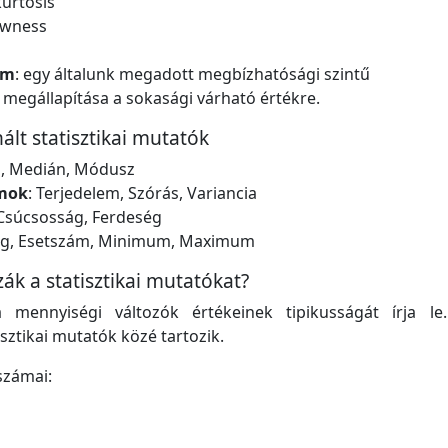
kurtosis
ewness
um
: egy általunk megadott megbízhatósági szintű
 megállapítása a sokasági várható értékre.
lt statisztikai mutatók
ag, Medián, Módusz
ámok
: Terjedelem, Szórás, Variancia
 Csúcsosság, Ferdeség
eg, Esetszám, Minimum, Maximum
k a statisztikai mutatókat?
mennyiségi változók értékeinek tipikusságát írja le
sztikai mutatók közé tartozik.
számai: