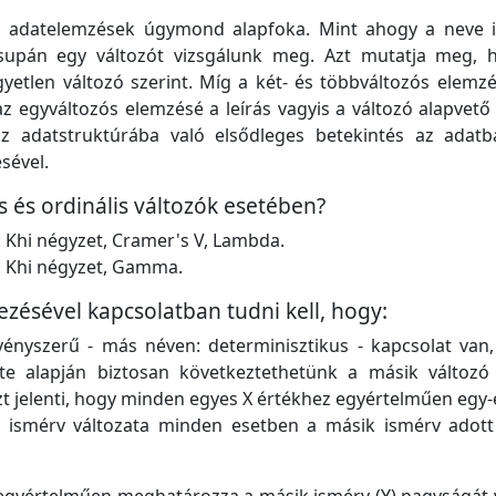
z adatelemzések úgymond alapfoka. Mint ahogy a neve is
csupán egy változót vizsgálunk meg. Azt mutatja meg,
etlen változó szerint. Míg a két- és többváltozós elemzé
az egyváltozós elemzésé a leírás vagyis a változó alapvető
az adatstruktúrába való elsődleges betekintés az adatb
sével.
s és ordinális változók esetében?
: Khi négyzet, Cramer's V, Lambda.
n: Khi négyzet, Gamma.
zésével kapcsolatban tudni kell, hogy:
vényszerű - más néven: determinisztikus - kapcsolat van,
te alapján biztosan következtethetünk a másik változó 
t jelenti, hogy minden egyes X értékhez egyértelműen egy-
 ismérv változata minden esetben a másik ismérv adott 