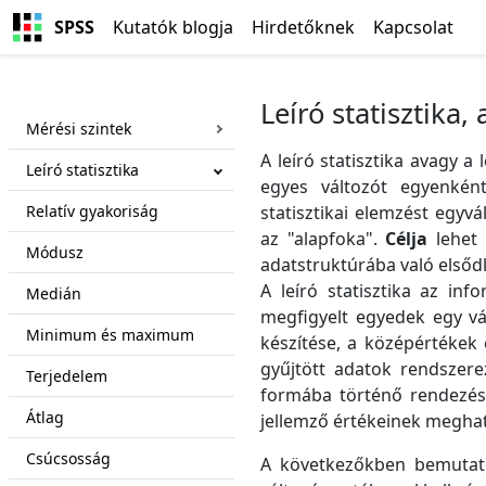
SPSS
Kutatók blogja
Hirdetőknek
Kapcsolat
Leíró statisztika
Mérési szintek
A leíró statisztika avagy a
Leíró statisztika
egyes változót egyenként
Relatív gyakoriság
statisztikai elemzést egy
az "alapfoka".
Célja
lehet 
Módusz
adatstruktúrába való elsődl
A leíró statisztika az inf
Medián
megfigyelt egyedek egy vál
Minimum és maximum
készítése, a középértékek é
gyűjtött adatok rendszere
Terjedelem
formába történő rendezése
Átlag
jellemző értékeinek megha
Csúcsosság
A következőkben bemut