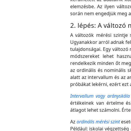
elemzésbe. Az ilyen változ
során nem engedjük meg a 
2. lépés: A változó
A változók mérési szintje 
Ugyanakkor arról adnak fel
tulajdonságai. Egy változó
módszereket lehet haszná
rendelkezik minden őt mege
az ordinális és nominális 
alatt az intervallum és az 
próbákat lekérni, ezért ezt
Intervallum vagy arányskála 
értékeinek van értelme és 
átlagot lehet számolni. Ért
Az
ordinális mérési szint
eset
Például: iskolai végzettség