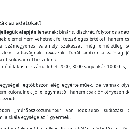
ák az adatokat?
jellegük alapján
lehetnek: bináris, diszkrét, folytonos adat
ek elemei nem vehetnek fel tetszőleges értéket, hanem cs
 a számegyenes valamely szakaszát még elméletileg 
iszkrét sokaságnak nevezzük. Tehát amikor a valóság jó
krét sokaságról beszélünk.
en élő lakosok száma lehet 2000, 3000 vagy akár 10000 is,
 egységei legtöbbször elég egyértelműek, de vannak olya
em különülnek jól el egymástól, hanem csak önkényesen de
éteznek.
tében „mérőeszközünknek” van legkisebb skálázási e
, a skála egysége az 1 gyermek.
szemben (elvben) bármilyen finom skálán mérhetők, pl. fé