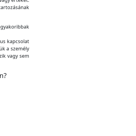
agy értékét.
atartozásának
l gyakoribbak
kus kapcsolat
jük a személy
zik vagy sem
an?