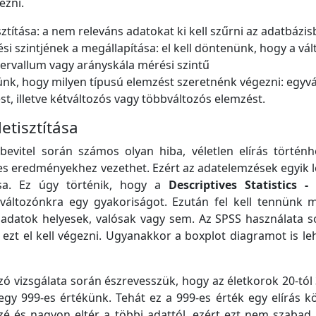
ezni.
ztítása: a nem releváns adatokat ki kell szűrni az adatbázis
si szintjének a megállapítása: el kell döntenünk, hogy a vá
ntervallum vagy arányskála mérési szintű
ünk, hogy milyen típusú elemzést szeretnénk végezni: egyv
ést, illetve kétváltozós vagy többváltozós elemzést.
letisztítása
bevitel során számos olyan hiba, véletlen elírás történh
es eredményekhez vezethet. Ezért az adatelemzések egyik 
ása. Ez úgy történik, hogy a
Descriptives Statistics -
áltozónkra egy gyakoriságot. Ezután fel kell tennünk
t adatok helyesek, valósak vagy sem. Az SPSS használata 
ezt el kell végezni. Ugyanakkor a boxplot diagramot is le
zó vizsgálata során észrevesszük, hogy az életkorok 20-tól
egy 999-es értékünk. Tehát ez a 999-es érték egy elírás 
zé és nagyon eltér a többi adattól, ezért ezt nem szabad