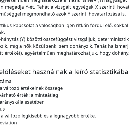
egyértelműen meghatározza a másik ismérv (Y) nagyságát v
n megadja Y-ét. Tehát a vizsgált egységek X szerinti hov
lműséggel megmondható azok Y szerinti hovatartozása is.
tikus kapcsolat a valóságban igen ritkán fordul elő, sokka
ok.
ohányzás (Y) közötti összefüggést vizsgáljuk, determiniszti
zik, míg a nők közül senki sem dohányzik. Tehát ha ismer
ett értékét), egyértelműen meghatározhatjuk, hogy dohány
elöléseket használnak a leíró statisztikáb
száma
 a változó értékeinek összege
várható érték: a mintaátlag
., arányskála esetében
dus
: a változó legkisebb és a legnagyobb értéke.
Deviation