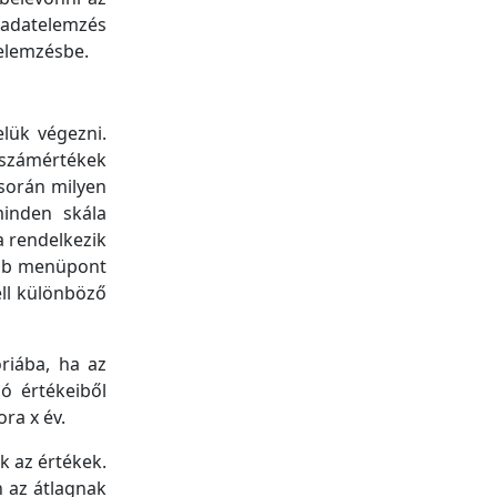
 adatelemzés
elemzésbe.
elük végezni.
ó számértékek
 során milyen
minden skála
a rendelkezik
több menüpont
ell különböző
riába, ha az
zó értékeiből
ra x év.
k az értékek.
n az átlagnak