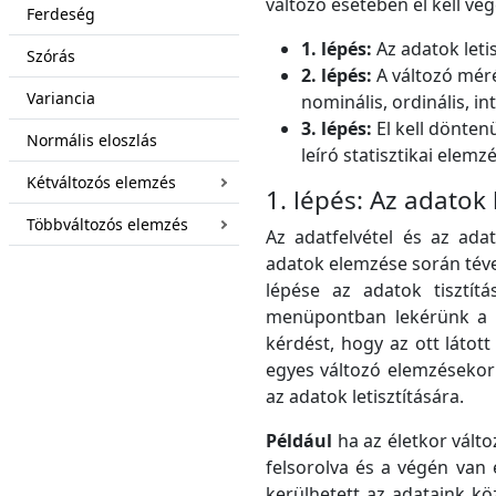
változó esetében el kell vég
Ferdeség
1. lépés:
Az adatok letis
Szórás
2. lépés:
A változó méré
Variancia
nominális, ordinális, i
3. lépés:
El kell dönten
Normális eloszlás
leíró statisztikai elemz
Kétváltozós elemzés
1. lépés: Az adatok 
Többváltozós elemzés
Az adatfelvétel és az adat
adatok elemzése során tév
lépése az adatok tisztít
menüpontban lekérünk a v
kérdést, hogy az ott látot
egyes változó elemzésekor 
az adatok letisztítására.
Például
ha az életkor válto
felsorolva és a végén van 
kerülhetett az adataink kö