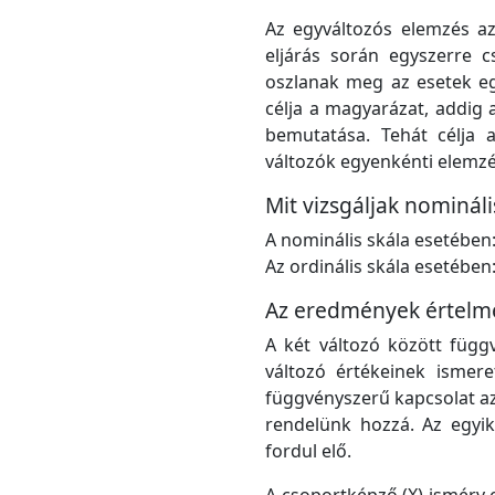
Az egyváltozós elemzés a
eljárás során egyszerre 
oszlanak meg az esetek egy
célja a magyarázat, addig 
bemutatása. Tehát célja 
változók egyenkénti elemzé
Mit vizsgáljak nomináli
A nominális skála esetében
Az ordinális skála esetébe
Az eredmények értelme
A két változó között függ
változó értékeinek ismere
függvényszerű kapcsolat az
rendelünk hozzá. Az egyik
fordul elő.