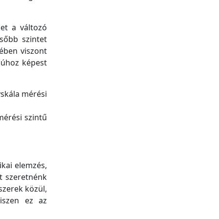
et a változó
sőbb szintet
tében viszont
okúhoz képest
nyskála mérési
mérési szintű
ikai elemzés,
ót szeretnénk
szerek közül,
hiszen ez az