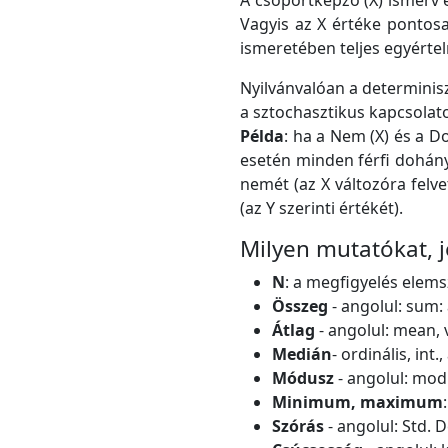
A csoportképző (X) ismérv 
Vagyis az X értéke pontosa
ismeretében teljes egyérte
Nyilvánvalóan a determinisz
a sztochasztikus kapcsolat
Példa
: ha a Nem (X) és a D
esetén minden férfi dohány
nemét (az X változóra felv
(az Y szerinti értékét).
Milyen mutatókat, j
N
: a megfigyelés elem
Összeg
- angolul: sum:
Átlag
- angolul: mean, 
Medián
- ordinális, int
Módusz
- angolul: mo
Minimum, maximum
Szórás
- angolul: Std. 