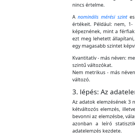
nincs értelme.
A
nominális mérési szint
ese
értékeit. Például: nem, 1
képeznének, mint a férfiak
ezt meg lehetett állapítan
egy magasabb szintet képvi
Kvantitatív - más néven: met
szintű változókat.
Nem metrikus - más néven: m
változó.
3. lépés: Az adatel
Az adatok elemzésének 3 na
kétváltozós elemzés, illet
bevonni az elemzésbe, vála
azonban a leíró statiszt
adatelemzés kezdete.