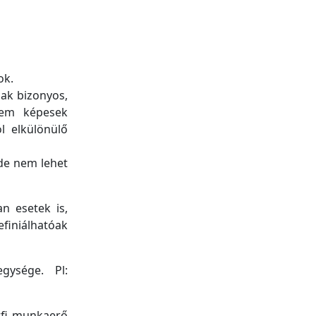
ok.
ak bizonyos,
sem képesek
l elkülönülő
 de nem lehet
n esetek is,
finiálhatóak
gysége. Pl:
rfi munkaerő