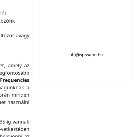
ból
ltozónk
áltozós avagy
info@spssabc.hu
et, amely az
legfontosabb
 Frequencies
 magunknak a
során minden
het használni
 35-ig vannak
következtében
 belevonni az