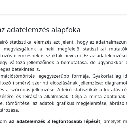
, az adatelemzés alapfoka
 leíró statisztikai elemzés azt jelenti, hogy az adathalmaz
 megvizsgálunk a neki megfelelő statisztikai mutatók
változós elemzésnek is szokták nevezni. Ez az adatelemzé
egy változó jellemzőinek a bemutatása, de ugyanakkor
eges betekintés is.
ormációtömörítés legegyszerűbb formája. Gyakorlatilag id
tozó (ismérv) szerinti eloszlásának jellemzése: diagramo
s a szóródás jellemzése. A leíró statisztikák a kutatás cé
zésére és leírására alkalmasak. Célja a minta adatainak 
, tömörítése, az adatok grafikus megjelenítése, ábrázol
tározása.
atom
az adatelemzés 3 legfontosabb lépését
, amelyet 