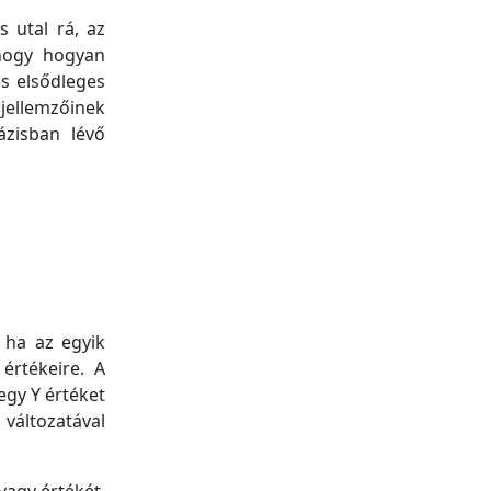
 utal rá, az
 hogy hogyan
s elsődleges
 jellemzőinek
ázisban lévő
 ha az egyik
értékeire. A
egy Y értéket
változatával