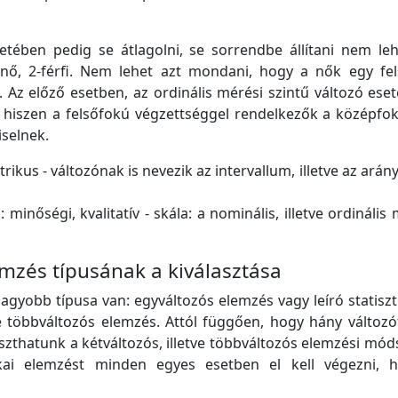
tében pedig se átlagolni, se sorrendbe állítani nem leh
- nő, 2-férfi. Nem lehet azt mondani, hogy a nők egy fel
. Az előző esetben, az ordinális mérési szintű változó ese
i, hiszen a felsőfokú végzettséggel rendelkezők a középf
selnek.
rikus - változónak is nevezik az intervallum, illetve az ará
inőségi, kvalitatív - skála: a nominális, illetve ordinális 
emzés típusának a kiválasztása
gyobb típusa van: egyváltozós elemzés vagy leíró statiszt
ve többváltozós elemzés. Attól függően, hogy hány változ
szthatunk a kétváltozós, illetve többváltozós elemzési mód
ikai elemzést minden egyes esetben el kell végezni, 