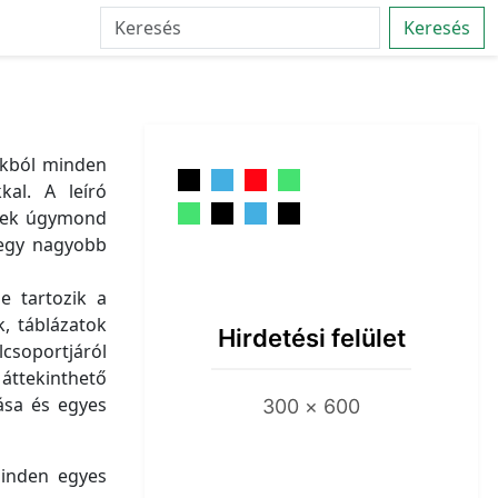
Keresés
unkból minden
kal. A leíró
snek úgymond
 egy nagyobb
e tartozik a
k, táblázatok
Hirdetési felület
lcsoportjáról
áttekinthető
ása és egyes
300 × 600
minden egyes