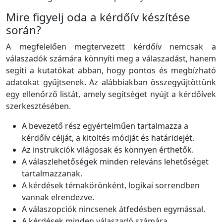
Mire figyelj oda a kérdőív készítése
során?
A megfelelően megtervezett kérdőív nemcsak a
válaszadók számára könnyíti meg a válaszadást, hanem
segíti a kutatókat abban, hogy pontos és megbízható
adatokat gyűjtsenek. Az alábbiakban összegyűjtöttünk
egy ellenőrző listát, amely segítséget nyújt a kérdőívek
szerkesztésében.
A bevezető rész egyértelműen tartalmazza a
kérdőív célját, a kitöltés módját és határidejét.
Az instrukciók világosak és könnyen érthetők.
A válaszlehetőségek minden releváns lehetőséget
tartalmazzanak.
A kérdések témakörönként, logikai sorrendben
vannak elrendezve.
A válaszopciók nincsenek átfedésben egymással.
A kérdések minden válaszadó számára