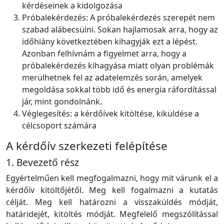
kérdéseinek a kidolgozása
Próbalekérdezés: A próbalekérdezés szerepét nem
szabad alábecsülni. Sokan hajlamosak arra, hogy az
időhiány következtében kihagyják ezt a lépést.
Azonban felhívnám a figyelmet arra, hogy a
próbalekérdezés kihagyása miatt olyan problémák
merülhetnek fel az adatelemzés során, amelyek
megoldása sokkal több idő és energia ráfordítással
jár, mint gondolnánk.
Véglegesítés: a kérdőívek kitöltése, kiküldése a
célcsoport számára
A kérdőív szerkezeti felépítése
1. Bevezető rész
Egyértelműen kell megfogalmazni, hogy mit várunk el a
kérdőív kitöltőjétől. Meg kell fogalmazni a kutatás
célját. Meg kell határozni a visszaküldés módját,
határidejét, kitöltés módját. Megfelelő megszólítással