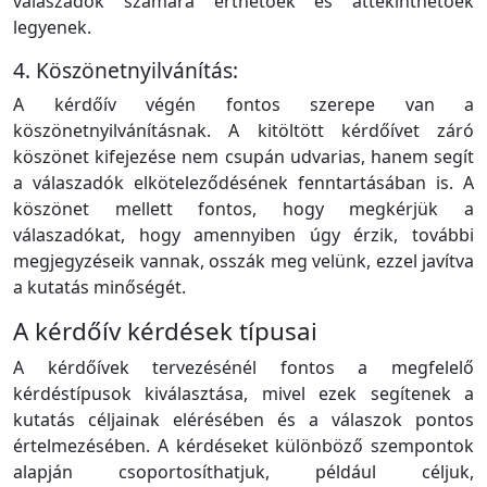
válaszadók számára érthetőek és áttekinthetőek
legyenek.
4. Köszönetnyilvánítás:
A kérdőív végén fontos szerepe van a
köszönetnyilvánításnak. A kitöltött kérdőívet záró
köszönet kifejezése nem csupán udvarias, hanem segít
a válaszadók elköteleződésének fenntartásában is. A
köszönet mellett fontos, hogy megkérjük a
válaszadókat, hogy amennyiben úgy érzik, további
megjegyzéseik vannak, osszák meg velünk, ezzel javítva
a kutatás minőségét.
A kérdőív kérdések típusai
A kérdőívek tervezésénél fontos a megfelelő
kérdéstípusok kiválasztása, mivel ezek segítenek a
kutatás céljainak elérésében és a válaszok pontos
értelmezésében. A kérdéseket különböző szempontok
alapján csoportosíthatjuk, például céljuk,