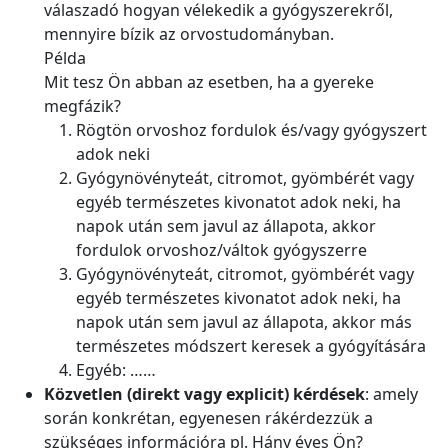
válaszadó hogyan vélekedik a gyógyszerekről,
mennyire bízik az orvostudományban.
Példa
Mit tesz Ön abban az esetben, ha a gyereke
megfázik?
Rögtön orvoshoz fordulok és/vagy gyógyszert
adok neki
Gyógynövényteát, citromot, gyömbérét vagy
egyéb természetes kivonatot adok neki, ha
napok után sem javul az állapota, akkor
fordulok orvoshoz/váltok gyógyszerre
Gyógynövényteát, citromot, gyömbérét vagy
egyéb természetes kivonatot adok neki, ha
napok után sem javul az állapota, akkor más
természetes módszert keresek a gyógyítására
Egyéb: ……
Közvetlen (direkt vagy explicit) kérdések
: amely
során konkrétan, egyenesen rákérdezzük a
szükséges információra pl. Hány éves Ön?