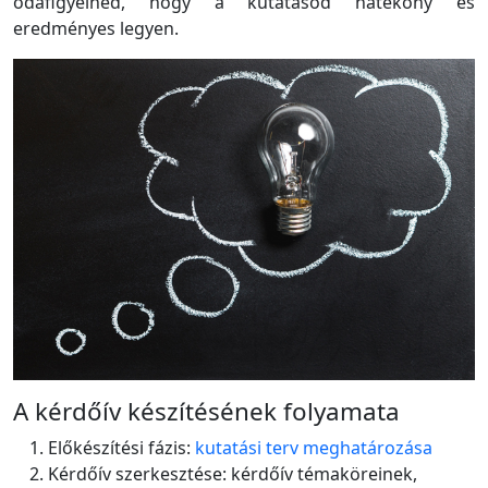
odafigyelned, hogy a kutatásod hatékony és
eredményes legyen.
A kérdőív készítésének folyamata
Előkészítési fázis:
kutatási terv meghatározása
Kérdőív szerkesztése: kérdőív témaköreinek,