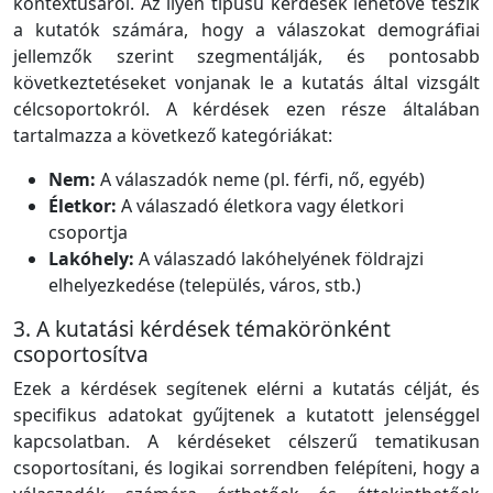
kontextusáról. Az ilyen típusú kérdések lehetővé teszik
a kutatók számára, hogy a válaszokat demográfiai
jellemzők szerint szegmentálják, és pontosabb
következtetéseket vonjanak le a kutatás által vizsgált
célcsoportokról. A kérdések ezen része általában
tartalmazza a következő kategóriákat:
Nem:
A válaszadók neme (pl. férfi, nő, egyéb)
Életkor:
A válaszadó életkora vagy életkori
csoportja
Lakóhely:
A válaszadó lakóhelyének földrajzi
elhelyezkedése (település, város, stb.)
3. A kutatási kérdések témakörönként
csoportosítva
Ezek a kérdések segítenek elérni a kutatás célját, és
specifikus adatokat gyűjtenek a kutatott jelenséggel
kapcsolatban. A kérdéseket célszerű tematikusan
csoportosítani, és logikai sorrendben felépíteni, hogy a