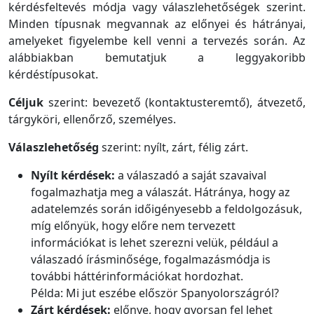
kérdésfeltevés módja vagy válaszlehetőségek szerint.
Minden típusnak megvannak az előnyei és hátrányai,
amelyeket figyelembe kell venni a tervezés során. Az
alábbiakban bemutatjuk a leggyakoribb
kérdéstípusokat.
Céljuk
szerint: bevezető (kontaktusteremtő), átvezető,
tárgyköri, ellenőrző, személyes.
Válaszlehetőség
szerint: nyílt, zárt, félig zárt.
Nyílt kérdések:
a válaszadó a saját szavaival
fogalmazhatja meg a válaszát. Hátránya, hogy az
adatelemzés során időigényesebb a feldolgozásuk,
míg előnyük, hogy előre nem tervezett
információkat is lehet szerezni velük, például a
válaszadó írásminősége, fogalmazásmódja is
további háttérinformációkat hordozhat.
Példa: Mi jut eszébe először Spanyolországról?
Zárt kérdések:
előnye, hogy gyorsan fel lehet