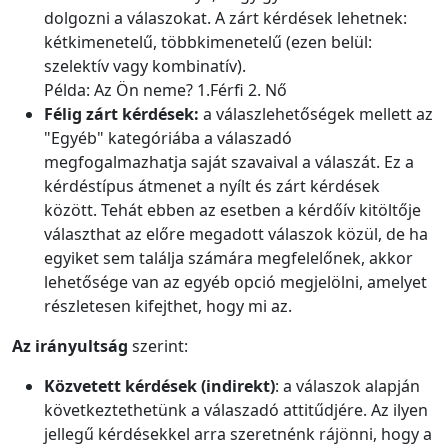
dolgozni a válaszokat. A zárt kérdések lehetnek:
kétkimenetelű, többkimenetelű (ezen belül:
szelektív vagy kombinatív).
Példa: Az Ön neme? 1.Férfi 2. Nő
Félig zárt kérdések:
a válaszlehetőségek mellett az
"Egyéb" kategóriába a válaszadó
megfogalmazhatja saját szavaival a válaszát. Ez a
kérdéstípus átmenet a nyílt és zárt kérdések
között. Tehát ebben az esetben a kérdőív kitöltője
választhat az előre megadott válaszok közül, de ha
egyiket sem találja számára megfelelőnek, akkor
lehetősége van az egyéb opció megjelölni, amelyet
részletesen kifejthet, hogy mi az.
Az irányultság
szerint:
Közvetett kérdések (indirekt)
: a válaszok alapján
következtethetünk a válaszadó attitűdjére. Az ilyen
jellegű kérdésekkel arra szeretnénk rájönni, hogy a