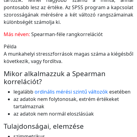
tartozik. Minél nagyobb számú a minta, annál
pontosabb lesz az értéke. Az SPSS program a kapcsolat
szorosságának mérésére a két változó rangszámainak
különbségét számolja ki.
Más néven:
Spearman-féle rangkorrelációt
Példa
A munkahelyi stresszforrások magas száma a kiégésből
következik, vagy fordítva.
Mikor alkalmazzuk a Spearman
korrelációt?
legalább
ordinális mérési szintű változók
esetében
az adatok nem folytonosak, extrém értékeket
tartalmaznak
az adatok nem normál eloszlásúak
Tulajdonságai, elemzése
szimmetrikus