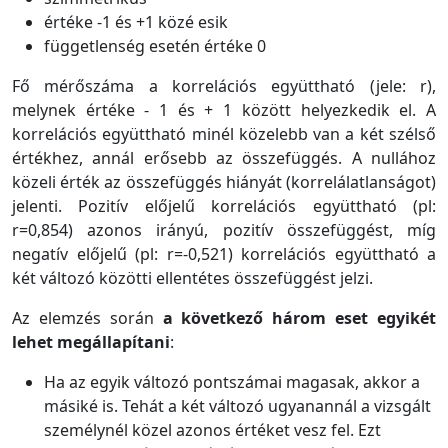
értéke -1 és +1 közé esik
függetlenség esetén értéke 0
Fő mérőszáma a korrelációs együttható (jele: r),
melynek értéke - 1 és + 1 között helyezkedik el. A
korrelációs együttható minél közelebb van a két szélső
értékhez, annál erősebb az összefüggés. A nullához
közeli érték az összefüggés hiányát (korrelálatlanságot)
jelenti. Pozitív előjelű korrelációs együttható (pl:
r=0,854) azonos irányú, pozitív összefüggést, míg
negatív előjelű (pl: r=-0,521) korrelációs együttható a
két változó közötti ellentétes összefüggést jelzi.
Az elemzés során
a következő három eset egyikét
lehet megállapítani
:
Ha az egyik változó pontszámai magasak, akkor a
másiké is. Tehát a két változó ugyanannál a vizsgált
személynél közel azonos értéket vesz fel. Ezt