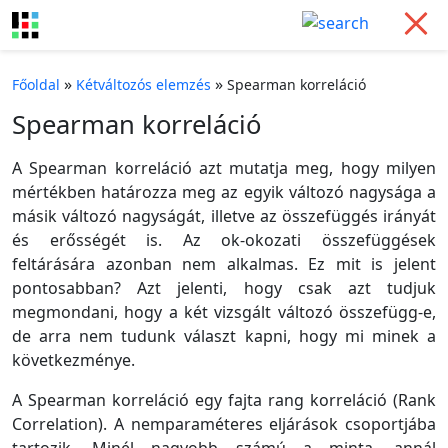
»
»
Főoldal
Kétváltozós elemzés
Spearman korreláció
Spearman korreláció
A Spearman korreláció azt mutatja meg, hogy milyen
mértékben határozza meg az egyik változó nagysága a
másik változó nagyságát, illetve az összefüggés irányát
és erősségét is. Az ok-okozati összefüggések
feltárására azonban nem alkalmas. Ez mit is jelent
pontosabban? Azt jelenti, hogy csak azt tudjuk
megmondani, hogy a két vizsgált változó összefügg-e,
de arra nem tudunk választ kapni, hogy mi minek a
következménye.
A Spearman korreláció egy fajta rang korreláció (Rank
Correlation). A nemparaméteres eljárások csoportjába