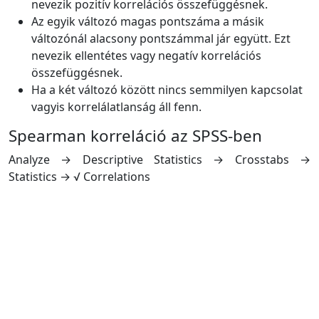
nevezik pozitív korrelációs összefüggésnek.
Az egyik változó magas pontszáma a másik
változónál alacsony pontszámmal jár együtt. Ezt
nevezik ellentétes vagy negatív korrelációs
összefüggésnek.
Ha a két változó között nincs semmilyen kapcsolat
vagyis korrelálatlanság áll fenn.
Spearman korreláció az SPSS-ben
Analyze → Descriptive Statistics → Crosstabs →
Statistics → √ Correlations