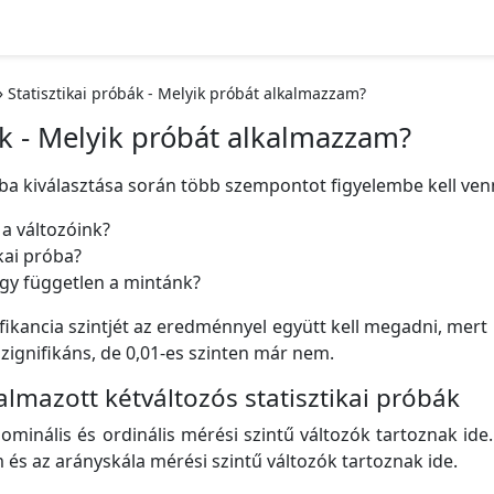
»
Statisztikai próbák - Melyik próbát alkalmazzam?
ák - Melyik próbát alkalmazzam?
óba kiválasztása során több szempontot figyelembe kell venn
 a változóink?
kai próba?
gy független a mintánk?
ikancia szintjét az eredménnyel együtt kell megadni, mert 
zignifikáns, de 0,01-es szinten már nem.
lmazott kétváltozós statisztikai próbák
nominális és ordinális mérési szintű változók tartoznak ide
um és az arányskála mérési szintű változók tartoznak ide.