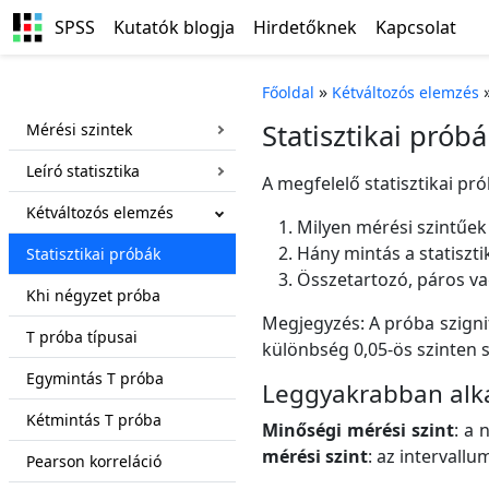
SPSS
Kutatók blogja
Hirdetőknek
Kapcsolat
»
Főoldal
Kétváltozós elemzés
Statisztikai prób
Mérési szintek
Leíró statisztika
A megfelelő statisztikai pr
Kétváltozós elemzés
Milyen mérési szintűek
Hány mintás a statiszti
Statisztikai próbák
Összetartozó, páros va
Khi négyzet próba
Megjegyzés: A próba szignif
T próba típusai
különbség 0,05-ös szinten s
Egymintás T próba
Leggyakrabban alka
Kétmintás T próba
Minőségi mérési szint
: a 
mérési szint
: az intervall
Pearson korreláció