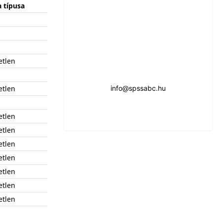
 típusa
etlen
s
etlen
info@spssabc.hu
etlen
etlen
etlen
etlen
etlen
etlen
etlen