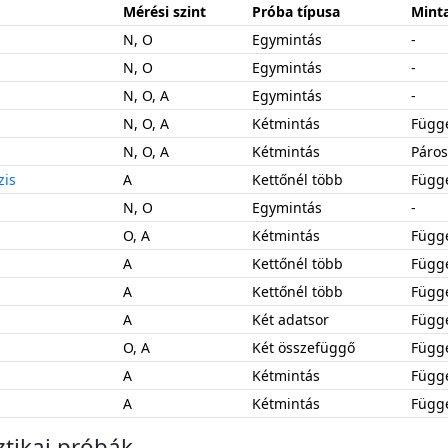
Mérési szint
Próba típusa
Minta
N, O
Egymintás
-
N, O
Egymintás
-
N, O, A
Egymintás
-
N, O, A
Kétmintás
Függ
N, O, A
Kétmintás
Páro
zis
A
Kettőnél több
Függ
N, O
Egymintás
-
O, A
Kétmintás
Függ
A
Kettőnél több
Függ
A
Kettőnél több
Függ
A
Két adatsor
Függ
O, A
Két összefüggő
Függ
A
Kétmintás
Függ
A
Kétmintás
Függ
ztikai próbák