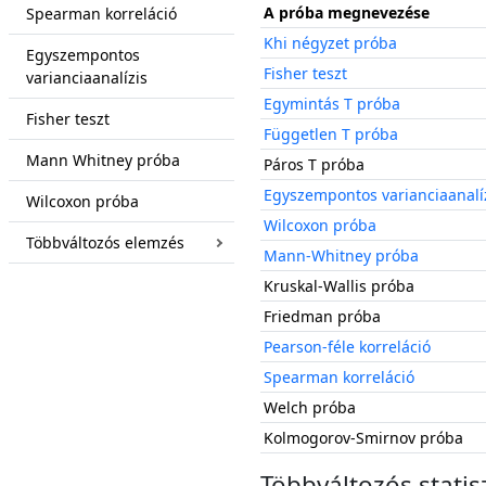
A próba megnevezése
Spearman korreláció
Khi négyzet próba
Egyszempontos
Fisher teszt
varianciaanalízis
Egymintás T próba
Fisher teszt
Független T próba
Mann Whitney próba
Páros T próba
Egyszempontos varianciaanalí
Wilcoxon próba
Wilcoxon próba
Többváltozós elemzés
Mann-Whitney próba
Kruskal-Wallis próba
Friedman próba
Pearson-féle korreláció
Spearman korreláció
Welch próba
Kolmogorov-Smirnov próba
Többváltozós statis