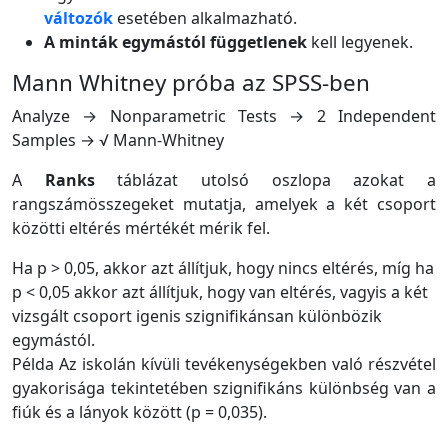
változók
esetében alkalmazható.
A minták egymástól függetlenek
kell legyenek.
Mann Whitney próba az SPSS-ben
Analyze → Nonparametric Tests → 2 Independent
Samples → √ Mann-Whitney
A
Ranks
táblázat utolsó oszlopa azokat a
rangszámösszegeket mutatja, amelyek a két csoport
közötti eltérés mértékét mérik fel.
Ha p > 0,05, akkor azt állítjuk, hogy nincs eltérés, míg ha
p < 0,05 akkor azt állítjuk, hogy van eltérés, vagyis a két
vizsgált csoport igenis szignifikánsan különbözik
egymástól.
Példa Az iskolán kívüli tevékenységekben való részvétel
gyakorisága tekintetében szignifikáns különbség van a
fiúk és a lányok között (p = 0,035).