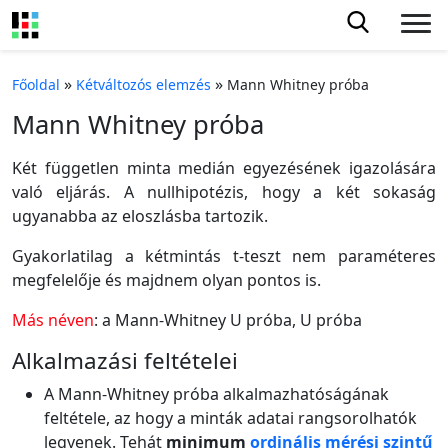
»
»
Főoldal
Kétváltozós elemzés
Mann Whitney próba
Mann Whitney próba
Két független minta medián egyezésének igazolására
való eljárás. A nullhipotézis, hogy a két sokaság
ugyanabba az eloszlásba tartozik.
Gyakorlatilag a kétmintás t-teszt nem paraméteres
megfelelője és majdnem olyan pontos is.
Más néven
: a Mann-Whitney U próba, U próba
Alkalmazási feltételei
A Mann-Whitney próba alkalmazhatóságának
feltétele, az hogy a minták adatai rangsorolhatók
legyenek. Tehát
minimum
ordinális mérési szintű