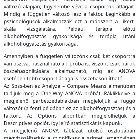
változó alapján, figyelembe véve a csoportok átlagait.
Mindig a független változó lesz a faktor. Leginkább a
pszichológusok alkalmazzák ezt a módszert a Likert-
skála vizsgálatára. Például terápia előtti
alkoholfogyasztás gyakorisága és terápia utáni
alkoholfogyasztás gyakorisága.
Amennyiben a független változónk csak két csoportra
van osztva, használható a T-próba is, viszont csak párok
összehasonlítására alkalmazható, míg az ANOVA
esetében több csoport átlaga is összehasonlítható.
Az Spss-ben az Analyze – Compare Means almenüben
találjuk meg a One-Way ANOVA próbát. Ráklikkelve a
megjelenő párbeszédablakban megjelöljük a függő
változót (a fenti példában ez az alkoholfogyasztás) és a
faktort. Az Options alpontban megjelölhetjük a
Descriptives opciót, így leíró statisztikát is kapunk.
A megjelenő ANOVA táblázat utolsó oszlopában
megvizsgálhatjuk a szignifikancia szintet, amennyiben