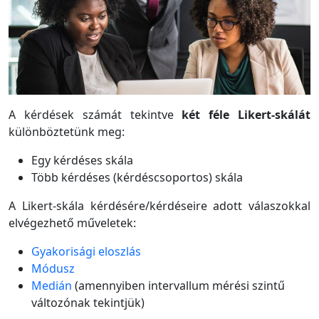
A kérdések számát tekintve
két féle Likert-skálát
különböztetünk meg:
Egy kérdéses skála
Több kérdéses (kérdéscsoportos) skála
A Likert-skála kérdésére/kérdéseire adott válaszokkal
elvégezhető műveletek:
Gyakorisági eloszlás
Módusz
Medián
(amennyiben intervallum mérési szintű
változónak tekintjük)