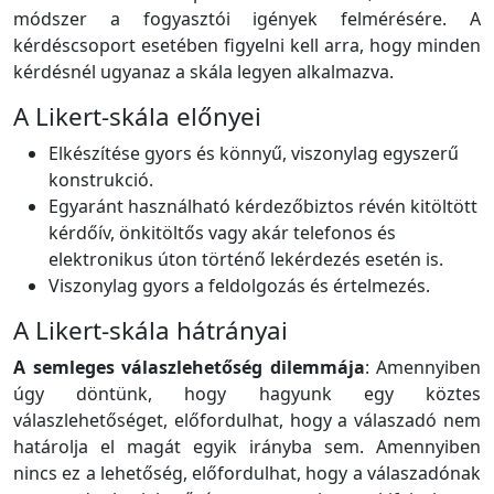
módszer a fogyasztói igények felmérésére. A
kérdéscsoport esetében figyelni kell arra, hogy minden
kérdésnél ugyanaz a skála legyen alkalmazva.
A Likert-skála előnyei
Elkészítése gyors és könnyű, viszonylag egyszerű
konstrukció.
Egyaránt használható kérdezőbiztos révén kitöltött
kérdőív, önkitöltős vagy akár telefonos és
elektronikus úton történő lekérdezés esetén is.
Viszonylag gyors a feldolgozás és értelmezés.
A Likert-skála hátrányai
A semleges válaszlehetőség dilemmája
: Amennyiben
úgy döntünk, hogy hagyunk egy köztes
válaszlehetőséget, előfordulhat, hogy a válaszadó nem
határolja el magát egyik irányba sem. Amennyiben
nincs ez a lehetőség, előfordulhat, hogy a válaszadónak