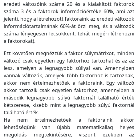
eredeti változóink száma 20 és a kialakított faktorok
száma 3 és a faktorok információértéke 60%, ami azt
jelenti, hogy a létrehozott faktoraink az eredeti változók
információtartalmának 60%-át őrzi meg, és a változók
száma lényegesen lecsökkent, tehát megéri létrehozni
a faktorokat).
Ezt követően megnézzük a faktor súlymátrixot, minden
változó csak egyetlen egy faktorhoz tartozhat és az az
lesz, amelyen a legnagyobb súllyal van. Amennyiben
vannak változók, amelyek több faktorhoz is tartoznak,
akkor nem értelmezhetőek a faktoraink. Egy változó
akkor tartozik csak egyetlen faktorhoz, amennyiben a
második legnagyobb súlyú faktornál található érték
kétszerese, kisebb mint a legnagyobb súlyú faktornál
található érték.
Ha nem értelmezhetőek a faktoraink, akkor
lehetőségünk van újabb matematikailag helyes
megoldás megtekintésére, viszont ezekben az