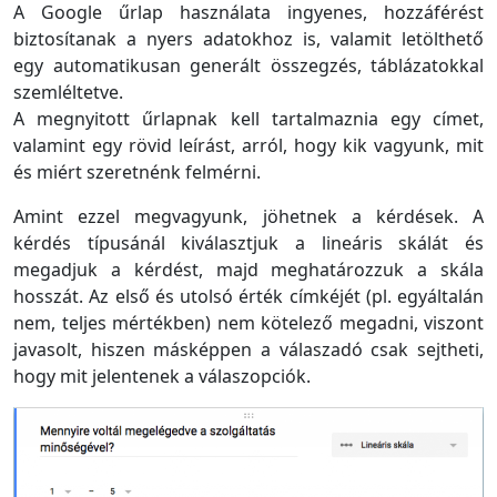
A Google űrlap használata ingyenes, hozzáférést
biztosítanak a nyers adatokhoz is, valamit letölthető
egy automatikusan generált összegzés, táblázatokkal
szemléltetve.
A megnyitott űrlapnak kell tartalmaznia egy címet,
valamint egy rövid leírást, arról, hogy kik vagyunk, mit
és miért szeretnénk felmérni.
Amint ezzel megvagyunk, jöhetnek a kérdések. A
kérdés típusánál kiválasztjuk a lineáris skálát és
megadjuk a kérdést, majd meghatározzuk a skála
hosszát. Az első és utolsó érték címkéjét (pl. egyáltalán
nem, teljes mértékben) nem kötelező megadni, viszont
javasolt, hiszen másképpen a válaszadó csak sejtheti,
hogy mit jelentenek a válaszopciók.