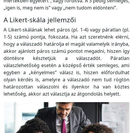
mértékben egyetért”, vagy fordítva. A 3 pedig semleges,
„igen is, meg nem is” vagy „nem tudom eldönteni”.
A Likert-skála jellemzői
A Likert-skálának lehet páros (pl. 1-4) vagy páratlan (pl.
1-5) számú pontja, fokozata. Ha azt szeretnénk elérni,
hogy a válaszadó határolja el magát valamelyik irányba,
akkor ajánlott páros számú pontot megadni, hiszen így
döntésre késztetjük a válaszadót. Páratlan
válaszlehetőség esetén a középső érték semleges, ami
egyben a „kényelmes” válasz is, hiszen előfordulhat
olyan kérdés is, amelyre a válaszadó nem tud rögtön
határozottan válaszolni és ilyenkor ha van köztes
lehetőség, akkor azt választja az átgondolás helyett.