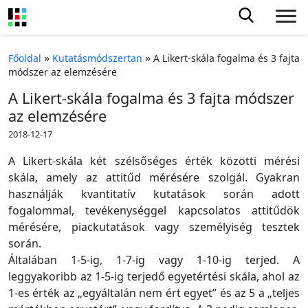
»
»
Főoldal
Kutatásmódszertan
A Likert-skála fogalma és 3 fajta
módszer az elemzésére
A Likert-skála fogalma és 3 fajta módszer
az elemzésére
2018-12-17
A Likert-skála két szélsőséges érték közötti mérési
skála, amely az attitűd mérésére szolgál. Gyakran
használják kvantitatív kutatások során adott
fogalommal, tevékenységgel kapcsolatos attitűdök
mérésére, piackutatások vagy személyiség tesztek
során.
Általában 1-5-ig, 1-7-ig vagy 1-10-ig terjed. A
leggyakoribb az 1-5-ig terjedő egyetértési skála, ahol az
1-es érték az „egyáltalán nem ért egyet” és az 5 a „teljes