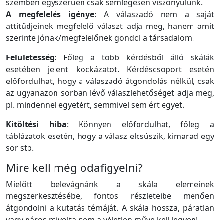
szemben egyszerűen csak semlegesen viszonyulunk.
A megfelelés igénye
: A válaszadó nem a saját
attitűdjeinek megfelelő választ adja meg, hanem amit
szerinte jónak/megfelelőnek gondol a társadalom.
Felületesség
: Főleg a több kérdésből álló skálák
esetében jelent kockázatot. Kérdéscsoport esetén
előfordulhat, hogy a válaszadó átgondolás nélkül, csak
az ugyanazon sorban lévő válaszlehetőséget adja meg,
pl. mindennel egyetért, semmivel sem ért egyet.
Kitöltési hiba
: Könnyen előfordulhat, főleg a
táblázatok esetén, hogy a válasz elcsúszik, kimarad egy
sor stb.
Mire kell még odafigyelni?
Mielőtt belevágnánk a skála elemeinek
megszerkesztésébe, fontos részleteibe menően
átgondolni a kutatás témáját. A skála hossza, páratlan
vagy páros mivolta nem a véletlen műve kell legyen!