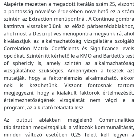
Alapértelmezetten a megadott iterálás szám 25, viszont
a pontosság növelése érdekében növelhető ez a szám
szintén az Extraction menüpontnál. A Continue gombra
kattintva visszakerülünk az előző párbeszédablakhoz,
ahol most a Descriptives menüpontra megyünk rá, ahol
kiválasztjuk az alkalmazhatóság vizsgálatára szolgáló
Correlation Matrix Coefficients és Significance levels
opciókat. Szintén itt kérhető le a KMO and Bartlett’s test
of sphericiy is, amely szintén az alkalmazhatóság
vizsgálatához szükséges. Amennyiben a tesztek azt
mutatják, hogy a faktorelemzés alkalmazható, akkor
neki is kezdhetünk. Viszont fontosnak tartom
megjegyezni, hogy a kialakult faktorok értelmezését,
értelmezhetőségének vizsgálatát nem végzi el a
program, az a kutató feladata lesz.
Az output ablakban megjelenő Communalities
táblázatban megvizsgáljuk a változók kommunalitását,
minden változó esetében 0,25 felett kell legyen a