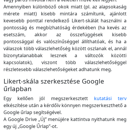
Amennyiben különböző okok miatt (pl. az alapsokaság
mérete miatt) kisebb mintára számítunk, ajánlott
kevesebb ponttal rendelkező Likert-skálát használni a
pontosság és megbízhatóság érdekében (ha kevés az
esetszám, akkor az összefüggések kisebb
pontossággal és valószínűséggel állíthatóak, és ha a
válaszok több válaszlehetőség között oszlanak el, annál
bizonytalanabbak lesznek a változók közötti
kapcsolatok), viszont több válaszlehetőséggel
részletesebb válaszlehetőségeket adhatunk meg.
Likert-skála szerkesztése Google
űrlapban
Egy kellően jól megszerkesztett
kutatási terv
elkészítése után a kérdőív könnyen megszerkeszthető a
Google űrlap segítségével.
A Google Drive „Új” menüjére kattintva nyithatunk meg
egy új „Google Űrlap”-ot.