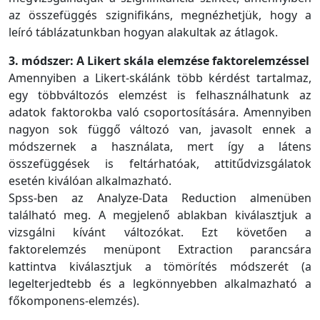
az összefüggés szignifikáns, megnézhetjük, hogy a
leíró táblázatunkban hogyan alakultak az átlagok.
3. módszer: A Likert skála elemzése faktorelemzéssel
Amennyiben a Likert-skálánk több kérdést tartalmaz,
egy többváltozós elemzést is felhasználhatunk az
adatok faktorokba való csoportosítására. Amennyiben
nagyon sok függő változó van, javasolt ennek a
módszernek a használata, mert így a látens
összefüggések is feltárhatóak, attitűdvizsgálatok
esetén kiválóan alkalmazható.
Spss-ben az Analyze-Data Reduction almenüben
található meg. A megjelenő ablakban kiválasztjuk a
vizsgálni kívánt változókat. Ezt követően a
faktorelemzés menüpont Extraction parancsára
kattintva kiválasztjuk a tömörítés módszerét (a
legelterjedtebb és a legkönnyebben alkalmazható a
főkomponens-elemzés).