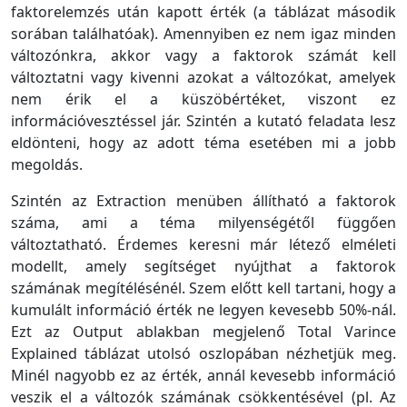
faktorelemzés után kapott érték (a táblázat második
sorában találhatóak). Amennyiben ez nem igaz minden
változónkra, akkor vagy a faktorok számát kell
változtatni vagy kivenni azokat a változókat, amelyek
nem érik el a küszöbértéket, viszont ez
információvesztéssel jár. Szintén a kutató feladata lesz
eldönteni, hogy az adott téma esetében mi a jobb
megoldás.
Szintén az Extraction menüben állítható a faktorok
száma, ami a téma milyenségétől függően
változtatható. Érdemes keresni már létező elméleti
modellt, amely segítséget nyújthat a faktorok
számának megítélésénél. Szem előtt kell tartani, hogy a
kumulált információ érték ne legyen kevesebb 50%-nál.
Ezt az Output ablakban megjelenő Total Varince
Explained táblázat utolsó oszlopában nézhetjük meg.
Minél nagyobb ez az érték, annál kevesebb információ
veszik el a változók számának csökkentésével (pl. Az