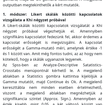
outputban megtekinthetők a kért mutatók.
1. módszer: Likert skálák közötti kapcsolatok
vizsgálata a Khi négyzet próbával
A Likert-skálák közötti kapcsolatok vizsgálatát a Khi
négyzet próbával végezhetjük el. Amennyiben
szignifikáns kapcsolatot fedezünk fel, akkor érdemes a
kapcsolat erősségét is megvizsgálni. A kapcsolat
erősségét a Gamma-mutató méri, amelynek értéke -1
és 1 között van. Amit még fontos tudni, az az hogy nem
kötelező, hogy a skálák ugyanazok legyenek.
Az Spss-ben az Analyze-Descriptive Satatistics-
Crosstabs menüpontnál kérhető le. A megjelenő
ablakban a Statistics gombra kattintva kijelöljük a
Gamma mutatót, majd Continue és Ok. A megjelenő
kereszttábla nem minden esetben értelmezhető,
viszont a megjelenő ablakban megnézhetjük a
szignifikancia szintet (Approx. Sign.). Amennyiben az
érték kisebb, mint 0,05, a két változó között van