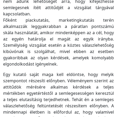
nem adunk lehetőséget arra, hogy kifejezhesse
semlegesnek ítélt attitűdjét a vizsgálat tárgyával
kapcsolatban.
Főként piackutatás, marketingkutatás terén
alkalmazzák leggyakrabban a páratlan pontszámú
skála használatát, amikor mindenképpen az a cél, hogy
az egyén határolja el magát az egyik irányba.
Személyiség vizsgálat esetén a köztes válaszlehetőség
kibúvónak is szolgálhat, mivel ebben az esetben
gyakoribbak az olyan kérdések, amelyek komolyabb
elgondolkodást igényelnek.
Egy kutató saját maga kell eldöntse, hogy melyik
szempontot részesíti előnyben. Véleményem szerint az
attitűdök mérésére alkalmas kérdések a teljes
mértékben egyetértéstől a semlegesességen keresztül
a teljes elutasításig terjedhetnek. Tehát én a semleges
válaszlehetőség feltüntetését részesítem előnyben. A
mindennapi életben is előfordul az, hogy valamivel