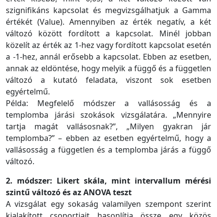
szignifikáns kapcsolat és megvizsgálhatjuk a Gamma
értékét (Value). Amennyiben az érték negatív, a két
változó között fordított a kapcsolat. Minél jobban
közelít az érték az 1-hez vagy fordított kapcsolat esetén
a -1-hez, annál erősebb a kapcsolat. Ebben az esetben,
annak az eldöntése, hogy melyik a függő és a független
változó a kutató feladata, viszont sok esetben
egyértelmű.
Példa: Megfelelő módszer a vallásosság és a
templomba járási szokások vizsgálatára. „Mennyire
tartja magát vallásosnak?”, „Milyen gyakran jár
templomba?” – ebben az esetben egyértelmű, hogy a
vallásosság a független és a templomba járás a függő
változó.
2. módszer: Likert skála, mint intervallum mérési
szintű változó és az ANOVA teszt
A vizsgálat egy sokaság valamilyen szempont szerint
kialakított csoportjait hasonlítja össze egy közös