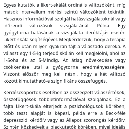
Egyes kutatók a likert-skálát ordinális változóként, míg
mások intervallum mérési szintű változóként tekintik.
Hasznos információval szolgál hatásvizsgálatoknál vagy
időrendi változások vizsgálatánál. Példa: Egy
gyógytorna hatásának a vizsgálata derékfájás esetén
Likert-skála segítségével. Megkérdezzük, hogy a terápia
előtt és után milyen gyakran fájt a válaszadó dereka. A
választ egy 1-5-ig terjedő skálán kell megjelölni, ahol az
1-Soha és az 5-Mindig. Az átlag növekedése vagy
csökkenése utal a gyógytorna eredményességére.
Viszont először meg kell nézni, hogy a két változó
között kimutatható-e szignifikáns összefüggés.
Kérdéscsoportok esetében az összegzett válaszértékek,
összefüggések többletinformációval szolgálnak. Ez a
fajta Likert-skála elterjedt a pszichológusok körében,
több teszt alapját is képezi, példa erre a Beck-féle
depresszió kérdőív vagy az Állapot szorongás kérdőív.
Szintén közkedvelt a piackutatók körében, mivel ideális